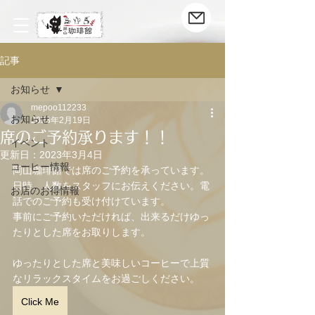
記事
お知らせ
mepoo112233
お知らせ
2023年2月19日
席のご予約承ります！！
イベント
更新日：
2023年3月4日
コーヒー情報
岡山珈琲館では席のご予約を承っています。
日時、人数をスタッフにお伝えください。電
お店のお得情報
話でのご予約も受け付けています。
事前にご予約いただければ、出来るだけゆっ
たりとした席をお取りします。
ゆったりとした席と美味しいコーヒーで上質
なリラックスタイムをお過ごしください。
Click Me