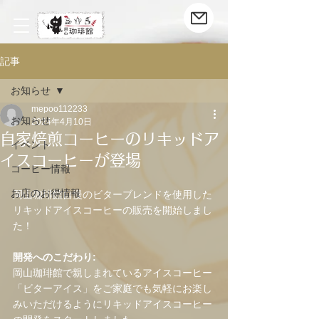
記事
お知らせ
mepoo112233
お知らせ
2024年4月10日
自家焙煎コーヒーのリキッドア
イベント
イスコーヒーが登場
コーヒー情報
お店のお得情報
岡山珈琲館自慢のビターブレンドを使用した
リキッドアイスコーヒーの販売を開始しまし
た！
開発へのこだわり:
岡山珈琲館で親しまれているアイスコーヒー
「ビターアイス」をご家庭でも気軽にお楽し
みいただけるようにリキッドアイスコーヒー