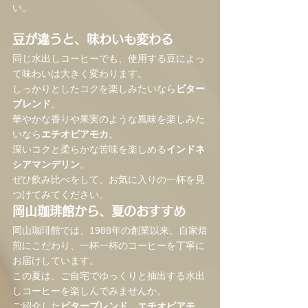
い。
豆が違うと、味わいも変わる
同じ水出しコーヒーでも、使用する豆によっ
て味わいは大きく変わります。
しっかりとしたコクを楽しみたいなら
ビター
ブレンド
。
華やかな香りや果実のような風味を楽しみた
いなら
エチオピアモカ
。
深いコクと柔らかな苦味を楽しめる
インドネ
シアマンデリン
。
ぜひ飲み比べをして、お気に入りの一杯を見
つけてみてください。
岡山珈琲館から、夏のおすすめ
岡山珈琲館では、1988年の創業以来、自家焙
煎にこだわり、一杯一杯のコーヒーを丁寧に
お届けしています。
この夏は、ご自宅でゆっくりと抽出する水出
しコーヒーを楽しんでみませんか。
ご紹介した
ビターブレンド
、
エチオピアモ