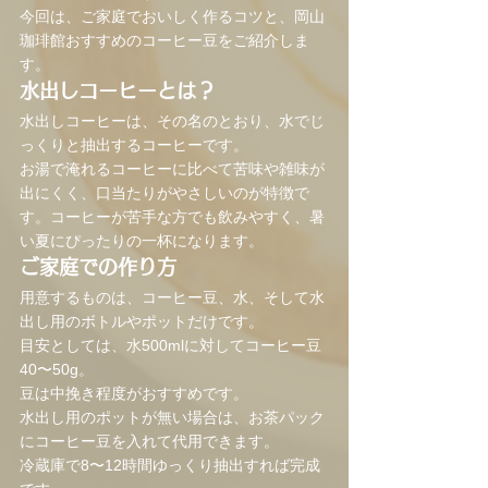
今回は、ご家庭でおいしく作るコツと、岡山
珈琲館おすすめのコーヒー豆をご紹介しま
す。
水出しコーヒーとは？
水出しコーヒーは、その名のとおり、水でじ
っくりと抽出するコーヒーです。
お湯で淹れるコーヒーに比べて苦味や雑味が
出にくく、口当たりがやさしいのが特徴で
す。コーヒーが苦手な方でも飲みやすく、暑
い夏にぴったりの一杯になります。
ご家庭での作り方
用意するものは、コーヒー豆、水、そして水
出し用のボトルやポットだけです。
目安としては、水500mlに対してコーヒー豆
40〜50g。
豆は中挽き程度がおすすめです。
水出し用のポットが無い場合は、お茶パック
にコーヒー豆を入れて代用できます。
冷蔵庫で8〜12時間ゆっくり抽出すれば完成