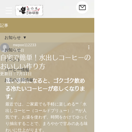
記事
お知らせ
mepoo112233
お知らせ
7月8日
自宅で簡単！水出しコーヒーの
イベント
おいしい作り方
コーヒー情報
更新日：
7月11日
お店のお得情報
暑い季節になると、ゴクゴク飲め
る冷たいコーヒーが恋しくなりま
す。
最近では、ご家庭でも手軽に楽しめる**「水
出しコーヒー（コールドブリュー）」**が人
気です。お湯を使わず、時間をかけてゆっく
り抽出することで、まろやかで甘みのある味
わいに仕上がります。